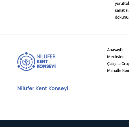
yürüttük
sanat al
dokunuş
Anasayfa
Meclisler
Çalışma Grup
Mahalle Kom
Nilüfer Kent Konseyi