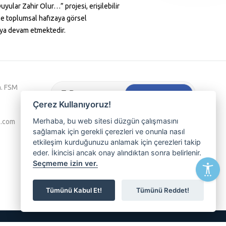
uyular Zahir Olur…” projesi, erişilebilir
rle toplumsal hafızaya görsel
ya devam etmektedir.
h. FSM
Hemen Kaydol
Çerez Kullanıyoruz!
Tarafıma kişiselleştirilmiş bir hizmet
Merhaba, bu web sitesi düzgün çalışmasını
l.com
sunulabilmesi için
Kvkk aydınlatma
metnini kabul
sağlamak için gerekli çerezleri ve onunla nasıl
ediyorum.
etkileşim kurduğunuzu anlamak için çerezleri takip
eder. İkincisi ancak onay alındıktan sonra belirlenir.
Nilüferli olmanın ayrıcalığını yaşamak,
Seçmeme izin ver.
etkinliklerimizden haberdar olmak ve üyemiz
olmak isterseniz lütfen e-posta adresinizi
Tümünü Kabul Et!
Tümünü Reddet!
yazınız