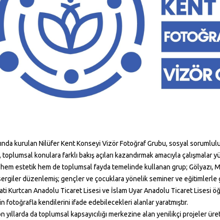
lında kurulan Nilüfer Kent Konseyi Vizör Fotoğraf Grubu, sosyal sorumluluk
toplumsal konulara farklı bakış açıları kazandırmak amacıyla çalışmalar y
hem estetik hem de toplumsal fayda temelinde kullanan grup; Gölyazı, Mis
ergiler düzenlemiş; gençler ve çocuklara yönelik seminer ve eğitimlerle g
ti Kurtcan Anadolu Ticaret Lisesi ve İslam Uyar Anadolu Ticaret Lisesi öğ
n fotoğrafla kendilerini ifade edebilecekleri alanlar yaratmıştır.
n yıllarda da toplumsal kapsayıcılığı merkezine alan yenilikçi projeler üret