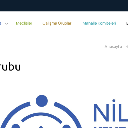
al
Meclisler
Çalışma Grupları
Mahalle Komiteleri
E
Anasayfa
rubu