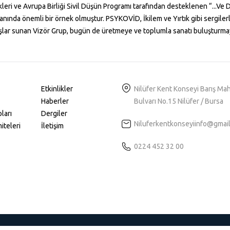
leri ve Avrupa Birliği Sivil Düşün Programı tarafından desteklenen “...Ve D
anında önemli bir örnek olmuştur. PSYKOVİD, İkilem ve Yırtık gibi sergile
lar sunan Vizör Grup, bugün de üretmeye ve toplumla sanatı buluşturma
Etkinlikler
Nilüfer Kent Konseyi Barış Ma
Haberler
Bulvarı No.15 Nilüfer / Bursa
ları
Dergiler
Niluferkentkonseyiinfo@gmai
iteleri
İletişim
0224 452 32 00