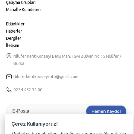
Çalışma Grupları
Mahalle Komiteleri
Etkinlikler
Haberler
Dergiler
İletişim
Nilüfer Kent Konseyi Barış Mah. FSM Bulvarı No.15 Nilüfer /
Bursa
Niluferkentkonseyiinfo@gmail.com
0224 452 32 00
Hemen Kaydol
Çerez Kullanıyoruz!
Tarafıma kişiselleştirilmiş bir hizmet sunulabilmesi için
Kvkk
aydınlatma
metnini kabul ediyorum.
Merhaba, bu web sitesi düzgün çalışmasını sağlamak için