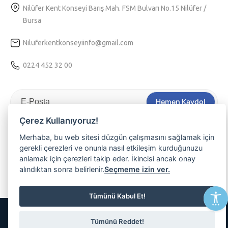
Nilüfer Kent Konseyi Barış Mah. FSM Bulvarı No.15 Nilüfer /
Bursa
Niluferkentkonseyiinfo@gmail.com
0224 452 32 00
Hemen Kaydol
Çerez Kullanıyoruz!
Tarafıma kişiselleştirilmiş bir hizmet sunulabilmesi için
Kvkk
aydınlatma
metnini kabul ediyorum.
Merhaba, bu web sitesi düzgün çalışmasını sağlamak için
gerekli çerezleri ve onunla nasıl etkileşim kurduğunuzu
Nilüferli olmanın ayrıcalığını yaşamak, etkinliklerimizden haberdar
anlamak için çerezleri takip eder. İkincisi ancak onay
olmak ve üyemiz olmak isterseniz lütfen e-posta adresinizi
alındıktan sonra belirlenir.
Seçmeme izin ver.
yazınız
Tümünü Kabul Et!
© 2026 Tüm Hakları Saklıdır
Tümünü Reddet!