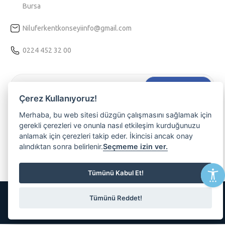
Bursa
Niluferkentkonseyiinfo@gmail.com
0224 452 32 00
Hemen Kaydol
Çerez Kullanıyoruz!
Tarafıma kişiselleştirilmiş bir hizmet sunulabilmesi için
Kvkk
Merhaba, bu web sitesi düzgün çalışmasını sağlamak için
aydınlatma
metnini kabul ediyorum.
gerekli çerezleri ve onunla nasıl etkileşim kurduğunuzu
anlamak için çerezleri takip eder. İkincisi ancak onay
Nilüferli olmanın ayrıcalığını yaşamak, etkinliklerimizden haberdar
alındıktan sonra belirlenir.
Seçmeme izin ver.
olmak ve üyemiz olmak isterseniz lütfen e-posta adresinizi
yazınız
Tümünü Kabul Et!
© 2026 Tüm Hakları Saklıdır
Tümünü Reddet!