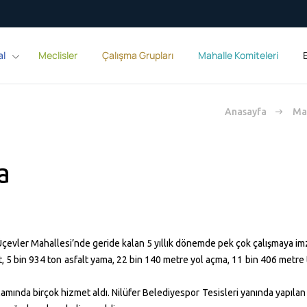
al
Meclisler
Çalışma Grupları
Mahalle Komiteleri
E
Anasayfa
Mah
a
 Üçevler Mahallesi’nde geride kalan 5 yıllık dönemde pek çok çalışmaya im
t, 5 bin 934 ton asfalt yama, 22 bin
140 metre
yol açma, 11 bin
406 metre
anlamında birçok hizmet aldı. Nilüfer Belediyespor Tesisleri yanında yapıl