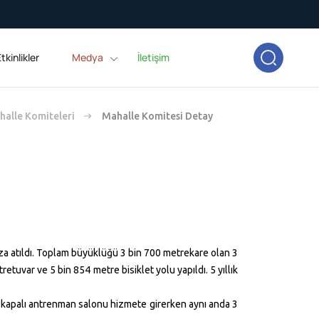
tkinlikler
Medya
İletişim
alle Komiteleri
Mahalle Komitesi Detay
za atıldı. Toplam büyüklüğü 3 bin
700 metrekare
olan 3
tretuvar ve 5 bin
854 metre
bisiklet yolu yapıldı. 5 yıllık
an kapalı antrenman salonu hizmete girerken aynı anda 3