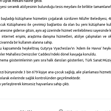
ın uğrak mekanı haline geldi.
diyesi seramik atölyesinin bulunduğu tesis meydanı ile birlikte tamamlan
 başladığı kütüphane hizmetini çoğalarak sürdüren Nilüfer Belediyesi, 
ocuk Kütüphanesi ile çevrimiçi bağlantısı da olan bu yeni kütüphane kul
phanesine giderse gitsin, aynı ağ üzerinde hizmet verilebilmesi sayesin
i, internet erişimi, araştırma danışma hizmetleri, atölye çalışmaları ve 
civarında bir kullanım alanına sahip.
kapsamında heykeltrıaş Gutyrya Vyacheslav'ın ‘Adem ile Havva’ heykel
ler Mahallesi Denizciler Caddesi’ndeki dönel kavşağa konuldu.
sinema gösterimlerinin yanı sıra halk dansları gösterileri, Türk Sanat Müz
zi bünyesinde 3 bin 679 kişiye ana-çocuk sağlığı, aile planlaması hizmeti
 olarak evlerinde sağlık kontrolünden geçirilmektedir.
yerleştirerek kimsesiz hayvanlara sahip çıktı.