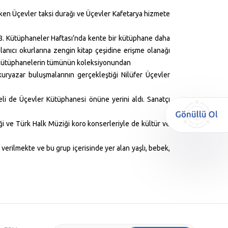
ırken Üçevler taksi durağı ve Üçevler Kafetarya hizmete
48. Kütüphaneler Haftası’nda kente bir kütüphane daha
lanıcı okurlarına zengin kitap çeşidine erişme olanağı
de kütüphanelerin tümünün koleksiyonundan
okuryazar buluşmalarının gerçekleştiği Nilüfer Üçevler
i de Üçevler Kütüphanesi önüne yerini aldı. Sanatçı
iği ve Türk Halk Müziği koro konserleriyle de kültür ve
 verilmekte ve bu grup içerisinde yer alan yaşlı, bebek,