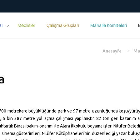
al
Meclisler
Çalışma Grupları
Mahalle Komiteleri
E
Anasayfa
Mah
a
700 metrekare
büyüklüğünde park ve
97 metre
uzunluğunda koşu/yürüyüş
a, 5 bin
387 metre
yol açma çalışması yapılmıştır. 82 ton geri kazanım 
tarlık Binası bakım-onarımı ile Alara İlkokulu boyama işleri Nilüfer Belediy
ici sinema gösterimleri, Nilüfer Kütüphaneleri’nin düzenlediği yazar buluş