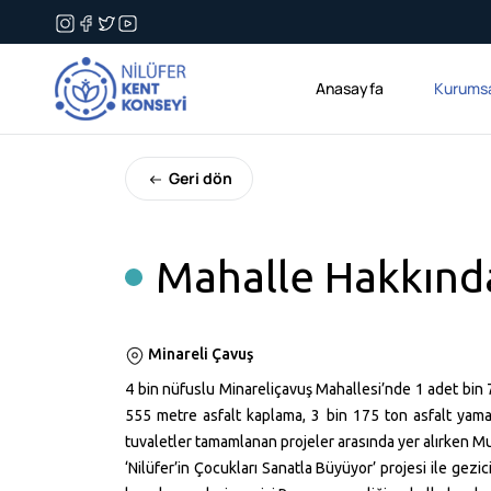
Anasayfa
Kurums
Geri dön
Mahalle Hakkınd
Minareli Çavuş
4 bin nüfuslu Minareliçavuş Mahallesi’nde 1 adet bin
555 metre
asfalt kaplama, 3 bin 175 ton asfalt yam
tuvaletler tamamlanan projeler arasında yer alırken Muh
‘Nilüfer’in Çocukları Sanatla Büyüyor’ projesi ile gez