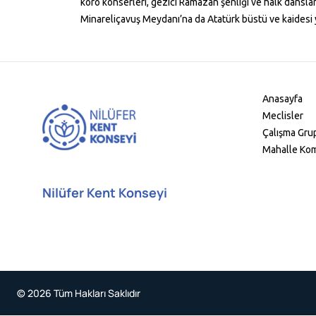
koro konserleri, gezici Ramazan şenliği ve halk dansları
Minareliçavuş Meydanı’na da Atatürk büstü ve kaidesi ya
Anasayfa
Meclisler
Çalışma Grup
Mahalle Kom
Nilüfer Kent Konseyi
© 2026 Tüm Hakları Saklıdır