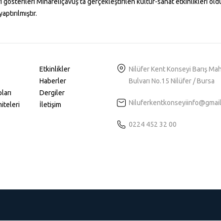
 gösterileri Minareliçavuş’ta gerçekleştirilen kültür-sanat etkinlikleri old
ptırılmıştır.
Etkinlikler
Nilüfer Kent Konseyi Barış Ma
Haberler
Bulvarı No.15 Nilüfer / Bursa
ları
Dergiler
Niluferkentkonseyiinfo@gmai
iteleri
İletişim
0224 452 32 00