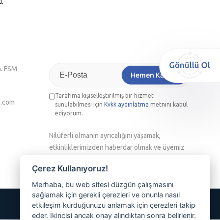
u.
h. FSM
Hemen Kaydol
Tarafıma kişiselleştirilmiş bir hizmet
l.com
sunulabilmesi için
Kvkk aydınlatma
metnini kabul
ediyorum.
Nilüferli olmanın ayrıcalığını yaşamak,
etkinliklerimizden haberdar olmak ve üyemiz
olmak isterseniz lütfen e-posta adresinizi
Çerez Kullanıyoruz!
yazınız
Merhaba, bu web sitesi düzgün çalışmasını
sağlamak için gerekli çerezleri ve onunla nasıl
etkileşim kurduğunuzu anlamak için çerezleri takip
eder. İkincisi ancak onay alındıktan sonra belirlenir.