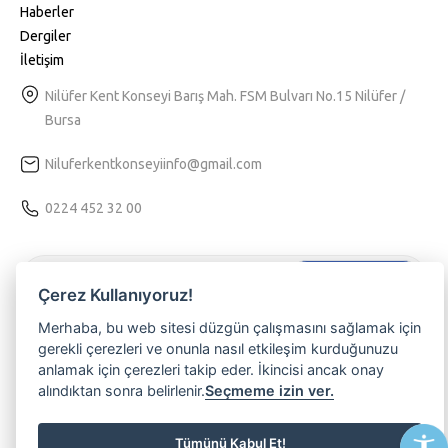
Haberler
Dergiler
İletişim
Nilüfer Kent Konseyi Barış Mah. FSM Bulvarı No.15 Nilüfer /
Bursa
Niluferkentkonseyiinfo@gmail.com
0224 452 32 00
Hemen Kaydol
Çerez Kullanıyoruz!
Tarafıma kişiselleştirilmiş bir hizmet sunulabilmesi için
Kvkk
Merhaba, bu web sitesi düzgün çalışmasını sağlamak için
aydınlatma
metnini kabul ediyorum.
gerekli çerezleri ve onunla nasıl etkileşim kurduğunuzu
anlamak için çerezleri takip eder. İkincisi ancak onay
Nilüferli olmanın ayrıcalığını yaşamak, etkinliklerimizden haberdar
alındıktan sonra belirlenir.
Seçmeme izin ver.
olmak ve üyemiz olmak isterseniz lütfen e-posta adresinizi
yazınız
Tümünü Kabul Et!