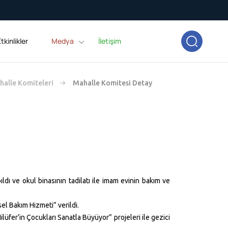
tkinlikler
Medya
İletişim
alle Komiteleri
Mahalle Komitesi Detay
ldı ve okul binasının tadilatı ile imam evinin bakım ve
sel Bakım Hizmeti” verildi.
ilüfer’in Çocukları Sanatla Büyüyor” projeleri ile gezici