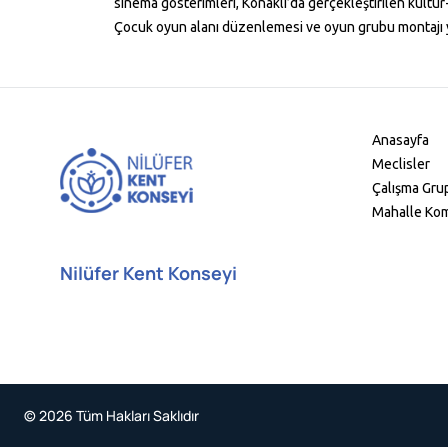
sinema gösterimleri, Konaklı’da gerçekleştirilen kültür-
Çocuk oyun alanı düzenlemesi ve oyun grubu montajı y
Anasayfa
Meclisler
Çalışma Grup
Mahalle Kom
Nilüfer Kent Konseyi
© 2026 Tüm Hakları Saklıdır