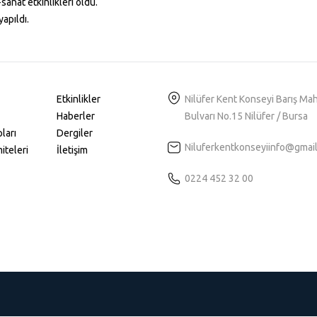
sanat etkinlikleri oldu.
apıldı.
Etkinlikler
Nilüfer Kent Konseyi Barış Ma
Haberler
Bulvarı No.15 Nilüfer / Bursa
ları
Dergiler
Niluferkentkonseyiinfo@gmai
iteleri
İletişim
0224 452 32 00