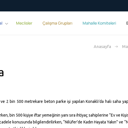
al
Meclisler
Çalışma Grupları
Mahalle Komiteleri
E
Anasayfa
Mah
a
n ve 2 bin
500 metrekare
beton parke işi yapılan Konaklı’da halı saha yapı
n, bin 500 kişiye iftar yemeğinin yanı sıra ihtiyaç sahiplerine “Ev ve Kişi
 mücadele konusunda bilgilendirilirken, “Nilüfer’de Kadın Hayata Yakın” ve “N