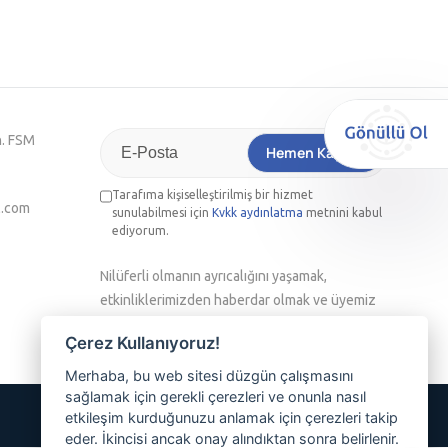
h. FSM
Hemen Kaydol
Tarafıma kişiselleştirilmiş bir hizmet
l.com
sunulabilmesi için
Kvkk aydınlatma
metnini kabul
ediyorum.
Nilüferli olmanın ayrıcalığını yaşamak,
etkinliklerimizden haberdar olmak ve üyemiz
olmak isterseniz lütfen e-posta adresinizi
Çerez Kullanıyoruz!
yazınız
Merhaba, bu web sitesi düzgün çalışmasını
sağlamak için gerekli çerezleri ve onunla nasıl
etkileşim kurduğunuzu anlamak için çerezleri takip
eder. İkincisi ancak onay alındıktan sonra belirlenir.