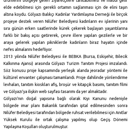
ürünlerini bölgeye gelen ziyaretçilere tanıtabilmesi ve maddi gelir
elde edebilmesi için gerekli ortamın sağlanması için de elini taşın
altına koydu. Gölyazı Balıkçı Kadınlar Yardımlaşma Derneği ile birçok
projeye destek veren Nilüfer Belediyesi kadınların ev işlerinin yanı
sıra günün erken saatlerinde kürek çekerek başlayan yaşantılarına
farklı bir bakış açısı getirerek, çevre illere yapılan gezilerle ve bir
araya gelerek yapılan pikniklerde kadınların biraz hayatın içinde
nefes almalarını hedefliyor.
2013 yılında Nilüfer Belediyesi ile BEBKA (Bursa, Eskişehir, Bilecik
Kalkınma Ajansı) arasında Gölyazı Turizm Tanıtım Projesi imzalandı.
Söz konusu proje kapsamında yerleşik alanda jeoradar yöntemi ile
kültürel envanter çalışması tamamlandı. Proje dahilinde yönlendirme
levhaları, tanıtım kioskları afiş, broşür ve kitapçık basımı, tanıtım filmi
ve Gölyazı’ya ilişkin web sayfası tasarımı da yer almaktadır.
Gölyazı’nın doğal yapısına bağlı olarak Kıyı Kanunu nedeniyle
bölgede imar planı Bakanlık tarafından iptal edilmesinden sonra
Nilüfer Belediyesi tarafından bölgede ruhsat verilebilmesi için Anıtlar
Yüksek Kurulu ile ortak çalışma yapılmış olup Geçiş Dönemi
Yapılaşma Koşulları oluşturulmuştur.