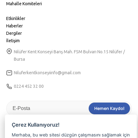
Mahalle Komiteleri
Etkinlikler
Haberler
Dergiler
İletişim
Nilüfer Kent Konseyi Barış Mah. FSM Bulvarı No.15 Nilüfer /
Bursa
Niluferkentkonseyiinfo@gmail.com
0224 452 32 00
Hemen Kaydol
Tarafıma kişiselleştirilmiş bir hizmet sunulabilmesi için
Kvkk
Çerez Kullanıyoruz!
aydınlatma
metnini kabul ediyorum.
Merhaba, bu web sitesi düzgün çalışmasını sağlamak için