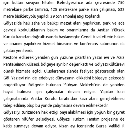
için kolları sıvayan Nilüfer Belediyesi’nce ada çevresinde
750
metrekare
parke tamiratı,
128 metrekare
parke alan çalışması,
632
metre
bisiklet yolu yapıldı; 39 ton ambalaj atığı toplandı.
Gölyazı’da halı saha ve balıkçı mezat alanı yapılırken, park ve ada
çevresi korkuluklarının bakım ve onarımlarına da Anıtlar Yüksek
Kurulu kararları doğrultusunda başlanmıştır. Genel tuvaletlerin bakım
ve onarımı yapılırken hizmet binasının ve konferans salonunun da
çatıları yenilendi.
Restore edilerek yeniden gün yüzüne çıkartılan yazar evi ve Aziz
Panteleimon Kilisesi, bölgeye ayrı bir değer kattı ve Gölyazı Kültürevi
olarak hizmete açıldı. Uluslararası alanda faaliyet gösterecek olan
Göl Yazıevi nin de edebiyat dünyasının dikkatini bölgeye çekeceği
öngörülüyor. Bölgede bulunan ‘Sübyan Mektebi’nin de yeniden
hayat bulması için çalışmalar devam ediyor. Yapılan kazı
çalışmalarında Anıtlar Kurulu tarafından kazı alanı genişletilmesi
talep edilmiş olup bu yönde çalışmalara devam edilmektedir.
Gölyazı’yı turizmden hak ettiği payı alabilmesi için yoğun bir gayret
gösteren Nilüfer Belediyesi, Gölyazı Turizm Tanıtım projesine de
katkı sunmaya devam ediyor. Nisan ayı içerisinde Bursa Valiliği İl