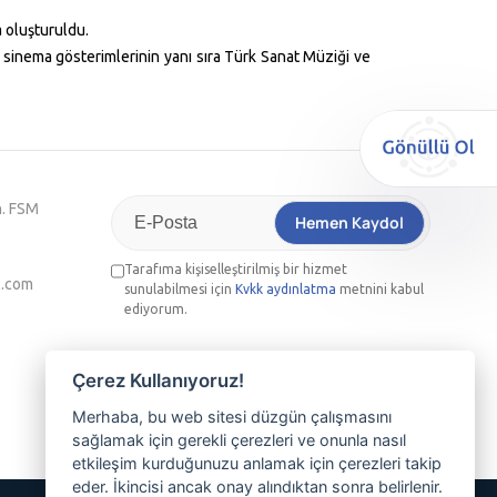
a oluşturuldu.
i sinema gösterimlerinin yanı sıra Türk Sanat Müziği ve
h. FSM
Hemen Kaydol
Tarafıma kişiselleştirilmiş bir hizmet
l.com
sunulabilmesi için
Kvkk aydınlatma
metnini kabul
ediyorum.
Nilüferli olmanın ayrıcalığını yaşamak,
Çerez Kullanıyoruz!
etkinliklerimizden haberdar olmak ve üyemiz
olmak isterseniz lütfen e-posta adresinizi
Merhaba, bu web sitesi düzgün çalışmasını
sağlamak için gerekli çerezleri ve onunla nasıl
yazınız
etkileşim kurduğunuzu anlamak için çerezleri takip
eder. İkincisi ancak onay alındıktan sonra belirlenir.