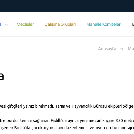
al
Meclisler
Çalışma Grupları
Mahalle Komiteleri
E
Anasayfa
Mah
a
yesi çiftçileri yalnız bırakmadı. Tarım ve Hayvancılık Bürosu ekipleri bölged
e bordür temini sağlanan Fadıllı’da ayrıca yeni mezarlık içine 350 metre
öşenen Fadıllı’da çocuk oyun alanı düzenlemesi ve oyun grubu montajı da