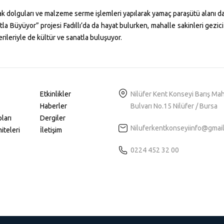
prak dolguları ve malzeme serme işlemleri yapılarak yamaç paraşütü alanı d
tla Büyüyor” projesi Fadıllı’da da hayat bulurken, mahalle sakinleri gezic
rileriyle de kültür ve sanatla buluşuyor.
Etkinlikler
Nilüfer Kent Konseyi Barış Ma
Haberler
Bulvarı No.15 Nilüfer / Bursa
ları
Dergiler
Niluferkentkonseyiinfo@gmai
iteleri
İletişim
0224 452 32 00