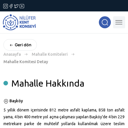
Geri dön
Anasayfa
Mahalle Komiteleri
Mahalle Komitesi Detay
Mahalle Hakkında
Başköy
5 yıllık dönem içerisinde
812 metre
asfalt kaplama, 858 ton asfalt
yama, 4 bin
400 metre
yol açma çalışması yapılan Başköy’de 4 bin
229
metrekare
parke de muhtelif yollarda kullanılmak üzere teslim