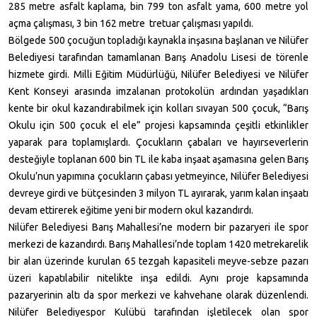
285 metre
asfalt kaplama, bin 799 ton asfalt yama,
600 metre
yol
açma çalışması, 3 bin
162 metre
tretuar çalışması yapıldı.
Bölgede 500 çocuğun topladığı kaynakla inşasına başlanan ve Nilüfer
Belediyesi tarafından tamamlanan Barış Anadolu Lisesi de törenle
hizmete girdi. Milli Eğitim Müdürlüğü, Nilüfer Belediyesi ve Nilüfer
Kent Konseyi arasında imzalanan protokolün ardından yaşadıkları
kente bir okul kazandırabilmek için kolları sıvayan 500 çocuk, “Barış
Okulu için 500 çocuk el ele” projesi kapsamında çeşitli etkinlikler
yaparak para toplamışlardı. Çocukların çabaları ve hayırseverlerin
desteğiyle toplanan 600 bin TL ile kaba inşaat aşamasına gelen Barış
Okulu’nun yapımına çocukların çabası yetmeyince, Nilüfer Belediyesi
devreye girdi ve bütçesinden 3 milyon TL ayırarak, yarım kalan inşaatı
devam ettirerek eğitime yeni bir modern okul kazandırdı.
Nilüfer Belediyesi Barış Mahallesi’ne modern bir pazaryeri ile spor
merkezi de kazandırdı. Barış Mahallesi’nde toplam 1420 metrekarelik
bir alan üzerinde kurulan 65 tezgah kapasiteli meyve-sebze pazarı
üzeri kapatılabilir nitelikte inşa edildi. Aynı proje kapsamında
pazaryerinin altı da spor merkezi ve kahvehane olarak düzenlendi.
Nilüfer Belediyespor Kulübü tarafından işletilecek olan spor