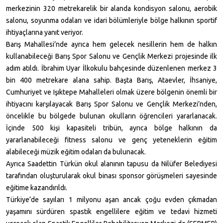
merkezinin 320 metrekarelik bir alanda kondisyon salonu, aerobik
salonu, soyunma odaları ve idari bölümleriyle bölge halkının sportif
ihtiyaçlarına yanıt veriyor.
Barış Mahallesi’nde ayrıca hem gelecek nesillerin hem de halkın
kullanabileceği Barış Spor Salonu ve Gençlik Merkezi projesinde ilk
adım atıldı. İbrahim Uyar İlkokulu bahçesinde düzenlenen merkez 3
bin
400 metrekare
alana sahip. Başta Barış, Ataevler, İhsaniye,
Cumhuriyet ve Işıktepe Mahalleleri olmak üzere bölgenin önemli bir
ihtiyacını karşılayacak Barış Spor Salonu ve Gençlik Merkezi’nden,
öncelikle bu bölgede bulunan okulların öğrencileri yararlanacak.
İçinde 500 kişi kapasiteli tribün, ayrıca bölge halkının da
yararlanabileceği fitness salonu ve genç yeteneklerin eğitim
alabileceği müzik eğitim odaları da bulunacak.
Ayrıca Saadettin Türkün okul alanının tapusu da Nilüfer Belediyesi
tarafından oluşturularak okul binası sponsor görüşmeleri sayesinde
eğitime kazandırıldı.
Türkiye’de sayıları 1 milyonu aşan ancak çoğu evden çıkmadan
yaşamını sürdüren spastik engellilere eğitim ve tedavi hizmeti