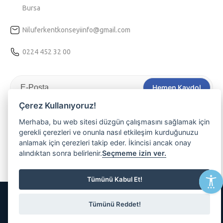
Bursa
Niluferkentkonseyiinfo@gmail.com
0224 452 32 00
Hemen Kaydol
Çerez Kullanıyoruz!
Tarafıma kişiselleştirilmiş bir hizmet sunulabilmesi için
Kvkk
aydınlatma
metnini kabul ediyorum.
Merhaba, bu web sitesi düzgün çalışmasını sağlamak için
gerekli çerezleri ve onunla nasıl etkileşim kurduğunuzu
Nilüferli olmanın ayrıcalığını yaşamak, etkinliklerimizden haberdar
anlamak için çerezleri takip eder. İkincisi ancak onay
olmak ve üyemiz olmak isterseniz lütfen e-posta adresinizi
alındıktan sonra belirlenir.
Seçmeme izin ver.
yazınız
Tümünü Kabul Et!
© 2026 Tüm Hakları Saklıdır
Tümünü Reddet!