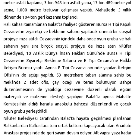
metre
asfalt kaplama, 3 bin 948 ton asfalt yama, 17 bin
489 metre
yol
açma,
1.000 metre
tretuvar çalışması yapıldı. Mahallede 5 yıllık
dönemde 104 ton geri kazanım toplandı.
Halı sahası tamamlanan Balat’ta faaliyet gösteren Bursa H Tipi Kapalı
Cezaevi’ne ziyaretçi ve bekleme salonu yapılarak önemli bir sosyal
projeye imza atıldı. Cezaevinin içindeki daha önce oyun grubu ve halı
sahanın yanı sıra birçok sosyal projeye de imza atan Nilüfer
Belediyesi, 10 Aralık Dünya İnsan Hakları Günü’nde Bursa H Tipi
Cezaevi’ne Ziyaretçi Bekleme Salonu ve E Tipi Cezaevi’ne Halkla
İletişim Bürosu yaptı. Ayrıca E Tipi Cezaevi önünde yapılan İletişim
Ofisi’nin de açılışı yapıldı.
53 metrekare
taban alanına sahip bu
mekânda 2 adet ofis, çay ocağı ve teras bulunuyor. Bahçe
düzenlemesinin de yapıldığı cezaevine düzenli olarak eğitim
materyali ve malzeme desteği yapılıyor. Balat’ta ayrıca Mahalle
Komitesi’nin aldığı kararla anaokulu bahçesi düzenlendi ve çocuk
oyun grubu yerleştirildi.
Nilüfer Belediyesi tarafından Balat’ta hayata geçirilmesi planlanan
Balkanlardan Kafkaslara tüm ortak kültürü kapsayacak olan Anadolu
Arastası projesinde de geri sayım devam ediyor. Alt yapısı yaza kadar