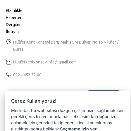
Etkinlikler
Haberler
Dergiler
İletişim
Nilüfer Kent Konseyi Barış Mah. FSM Bulvarı No.15 Nilüfer /
Bursa
Niluferkentkonseyiinfo@gmail.com
0224 452 32 00
Hemen Kaydol
Çerez Kullanıyoruz!
Tarafıma kişiselleştirilmiş bir hizmet sunulabilmesi için
Kvkk
Merhaba, bu web sitesi düzgün çalışmasını sağlamak için
aydınlatma
metnini kabul ediyorum.
gerekli çerezleri ve onunla nasıl etkileşim kurduğunuzu
anlamak için çerezleri takip eder. İkincisi ancak onay
Nilüferli olmanın ayrıcalığını yaşamak, etkinliklerimizden haberdar
alındıktan sonra belirlenir.
Seçmeme izin ver.