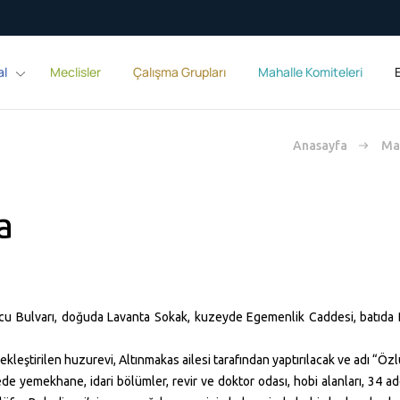
al
Meclisler
Çalışma Grupları
Mahalle Komiteleri
E
Anasayfa
Mah
a
 Bulvarı, doğuda Lavanta Sokak, kuzeyde Egemenlik Caddesi, batıda Ba
ekleştirilen huzurevi, Altınmakas ailesi tarafından yaptırılacak ve adı “Ö
yemekhane, idari bölümler, revir ve doktor odası, hobi alanları, 34 adet çi