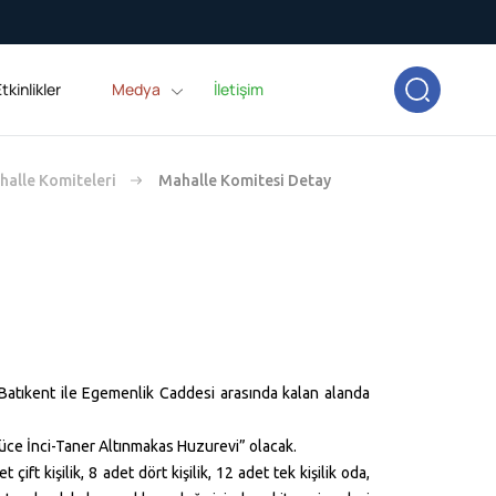
tkinlikler
Medya
İletişim
alle Komiteleri
Mahalle Komitesi Detay
tıkent ile Egemenlik Caddesi arasında kalan alanda
zlüce İnci-Taner Altınmakas Huzurevi” olacak.
ft kişilik, 8 adet dört kişilik, 12 adet tek kişilik oda,