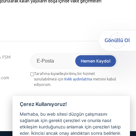
urularak kalan yaşlıların doğa içinde vakit geçirmeleri
h. FSM
Hemen Kaydol
Tarafıma kişiselleştirilmiş bir hizmet
l.com
sunulabilmesi için
Kvkk aydınlatma
metnini kabul
ediyorum.
Nilüferli olmanın ayrıcalığını yaşamak,
Çerez Kullanıyoruz!
etkinliklerimizden haberdar olmak ve üyemiz
olmak isterseniz lütfen e-posta adresinizi
Merhaba, bu web sitesi düzgün çalışmasını
sağlamak için gerekli çerezleri ve onunla nasıl
yazınız
etkileşim kurduğunuzu anlamak için çerezleri takip
eder. İkincisi ancak onay alındıktan sonra belirlenir.