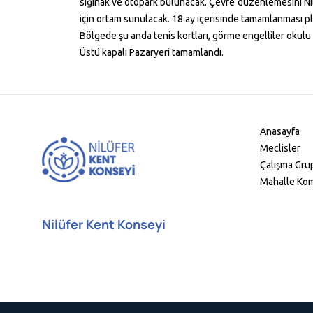
sığınak ve otopark bulunacak. Çevre düzenlemesini Nilü
için ortam sunulacak. 18 ay içerisinde tamamlanması p
Bölgede şu anda tenis kortları, görme engelliler okul
Üstü kapalı Pazaryeri tamamlandı.
Anasayfa
Meclisler
Çalışma Grup
Mahalle Kom
Nilüfer Kent Konseyi