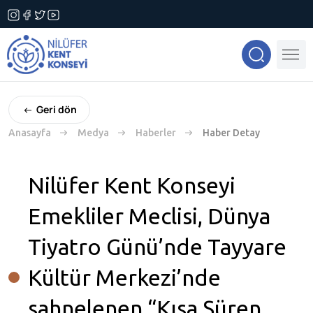
Geri dön
Anasayfa
Medya
Haberler
Haber Detay
Nilüfer Kent Konseyi
Emekliler Meclisi, Dünya
Tiyatro Günü’nde Tayyare
Kültür Merkezi’nde
sahnelenen “Kısa Süren