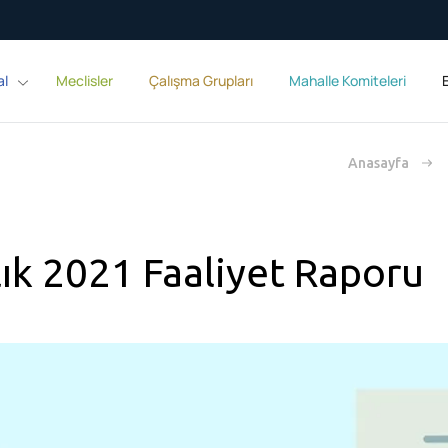
al
Meclisler
Çalışma Grupları
Mahalle Komiteleri
E
Anasayfa
lık 2021 Faaliyet Raporu