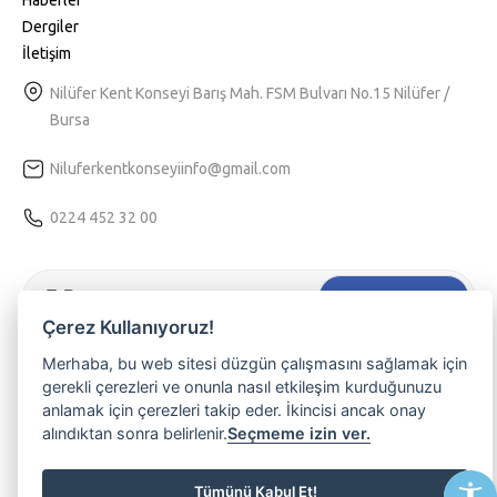
Dergiler
İletişim
Nilüfer Kent Konseyi Barış Mah. FSM Bulvarı No.15 Nilüfer /
Bursa
Niluferkentkonseyiinfo@gmail.com
0224 452 32 00
Hemen Kaydol
Çerez Kullanıyoruz!
Tarafıma kişiselleştirilmiş bir hizmet sunulabilmesi için
Kvkk
Merhaba, bu web sitesi düzgün çalışmasını sağlamak için
aydınlatma
metnini kabul ediyorum.
gerekli çerezleri ve onunla nasıl etkileşim kurduğunuzu
anlamak için çerezleri takip eder. İkincisi ancak onay
Nilüferli olmanın ayrıcalığını yaşamak, etkinliklerimizden haberdar
alındıktan sonra belirlenir.
Seçmeme izin ver.
olmak ve üyemiz olmak isterseniz lütfen e-posta adresinizi
yazınız
Tümünü Kabul Et!