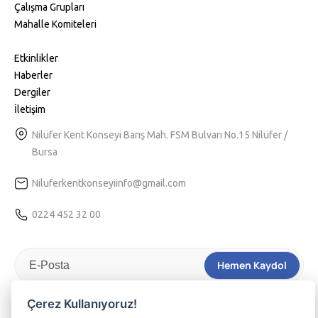
Çalışma Grupları
Mahalle Komiteleri
Etkinlikler
Haberler
Dergiler
İletişim
Nilüfer Kent Konseyi Barış Mah. FSM Bulvarı No.15 Nilüfer /
Bursa
Niluferkentkonseyiinfo@gmail.com
0224 452 32 00
Hemen Kaydol
Tarafıma kişiselleştirilmiş bir hizmet sunulabilmesi için
Kvkk
Çerez Kullanıyoruz!
aydınlatma
metnini kabul ediyorum.