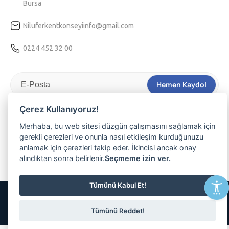
Bursa
Niluferkentkonseyiinfo@gmail.com
0224 452 32 00
Hemen Kaydol
Tarafıma kişiselleştirilmiş bir hizmet sunulabilmesi için
Kvkk
Çerez Kullanıyoruz!
aydınlatma
metnini kabul ediyorum.
Merhaba, bu web sitesi düzgün çalışmasını sağlamak için
gerekli çerezleri ve onunla nasıl etkileşim kurduğunuzu
Nilüferli olmanın ayrıcalığını yaşamak, etkinliklerimizden haberdar
anlamak için çerezleri takip eder. İkincisi ancak onay
olmak ve üyemiz olmak isterseniz lütfen e-posta adresinizi
alındıktan sonra belirlenir.
Seçmeme izin ver.
yazınız
Tümünü Kabul Et!
© 2026 Tüm Hakları Saklıdır
Tümünü Reddet!