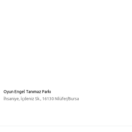
Oyun Engel Tanımaz Parkı
İhsaniye, İçdeniz Sk., 16130 Ni̇lüfer/Bursa