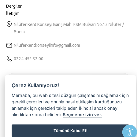
Dergiler
İletişim
Nilüfer Kent Konseyi Barış Mah. FSM Bulvarı No.15 Nilüfer /
Bursa
Niluferkentkonseyiinfo@gmail.com
0224 452 32 00
Hemen Kaydol
Çerez Kullanıyoruz!
Tarafıma kişiselleştirilmiş bir hizmet sunulabilmesi için
Kvkk
Merhaba, bu web sitesi düzgün çalışmasını sağlamak için
aydınlatma
metnini kabul ediyorum.
gerekli çerezleri ve onunla nasıl etkileşim kurduğunuzu
anlamak için çerezleri takip eder. İkincisi ancak onay
Nilüferli olmanın ayrıcalığını yaşamak, etkinliklerimizden haberdar
alındıktan sonra belirlenir.
Seçmeme izin ver.
olmak ve üyemiz olmak isterseniz lütfen e-posta adresinizi
yazınız
Tümünü Kabul Et!